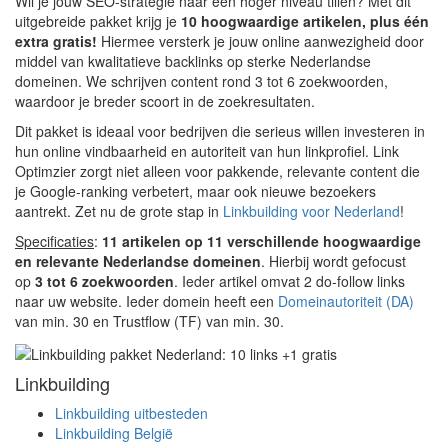
Wil je jouw SEO-strategie naar een hoger niveau tillen? Met dit
uitgebreide pakket krijg je
10 hoogwaardige artikelen, plus één
extra gratis!
Hiermee versterk je jouw online aanwezigheid door
middel van kwalitatieve backlinks op sterke Nederlandse
domeinen. We schrijven content rond 3 tot 6 zoekwoorden,
waardoor je breder scoort in de zoekresultaten.
Dit pakket is ideaal voor bedrijven die serieus willen investeren in
hun online vindbaarheid en autoriteit van hun linkprofiel. Link
Optimzier zorgt niet alleen voor pakkende, relevante content die
je Google-ranking verbetert, maar ook nieuwe bezoekers
aantrekt. Zet nu de grote stap in
Linkbuilding voor Nederland
!
Specificaties
:
11 artikelen op 11 verschillende hoogwaardige
en relevante Nederlandse domeinen
. Hierbij wordt gefocust
op
3 tot 6 zoekwoorden
. Ieder artikel omvat 2 do-follow links
naar uw website. Ieder domein heeft een
Domeinautoriteit (DA)
van min. 30 en Trustflow (TF) van min. 30.
Linkbuilding
Linkbuilding uitbesteden
Linkbuilding België